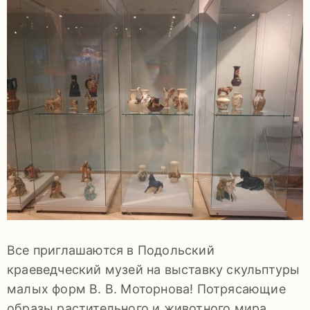
задаваемые
вопросы
Документы
Контакты
Все приглашаются в Подольский
8
краеведческий музей на выставку скульптуры
(4967)
малых форм В. В. Моторнова! Потрясающие
55-
образы растительного и животного мира,