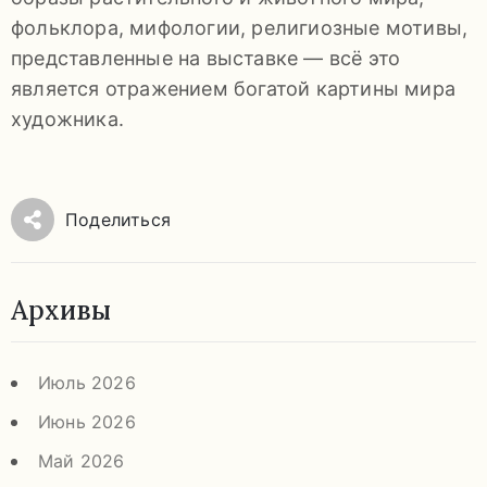
92-
фольклора, мифологии, религиозные мотивы,
34
представленные на выставке — всё это
pdls_mukpmuzey@mosreg.ru
является отражением богатой картины мира
художника.
Заявление
Поделиться
о
конфиденциальности
/
Архивы
Июль 2026
Июнь 2026
Май 2026