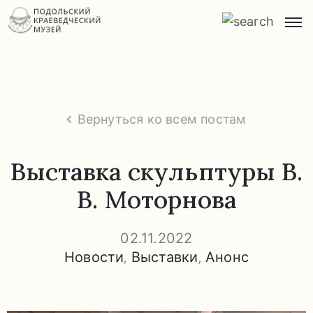
Главная
О
музее
Вернуться ко всем постам
Экспозиции
и
Выставка скульптуры В.
экскурсии
В. Моторнова
Заказ
экскурсий
02.11.2022
Новости
‚
Выставки
‚
Анонс
Прейскурант
услуг
Часто