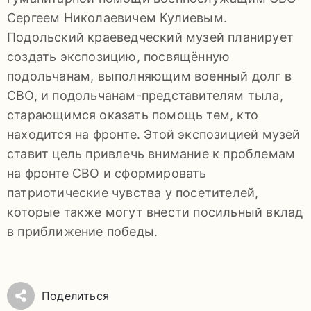
92-
Сергеем Николаевичем Кулиевым.
34
Подольский краеведческий музей планирует
pdls_mukpmuzey@mosreg.ru
создать экспозицию, посвящённую
подольчанам, выполняющим военный долг в
СВО, и подольчанам-представителям тыла,
старающимся оказать помощь тем, кто
Заявление
находится на фронте. Этой экспозицией музей
ставит цель привлечь внимание к проблемам
о
на фронте СВО и сформировать
конфиденциальности
патриотические чувства у посетителей,
/
которые также могут внести посильный вклад
в приближение победы.
Поделиться