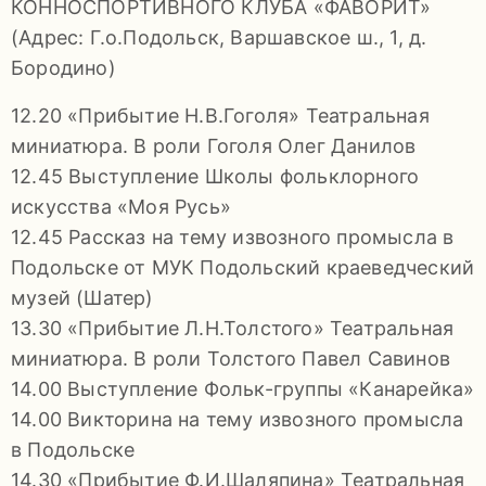
КОННОСПОРТИВНОГО КЛУБА «ФАВОРИТ»
92-
(Адрес: Г.о.Подольск, Варшавское ш., 1, д.
34
Бородино)
pdls_mukpmuzey@mosreg.ru
12.20 «Прибытие Н.В.Гоголя» Театральная
миниатюра. В роли Гоголя Олег Данилов
12.45 Выступление Школы фольклорного
искусства «Моя Русь»
Заявление
12.45 Рассказ на тему извозного промысла в
о
Подольске от МУК Подольский краеведческий
конфиденциальности
музей (Шатер)
/
13.30 «Прибытие Л.Н.Толстого» Театральная
миниатюра. В роли Толстого Павел Савинов
14.00 Выступление Фольк-группы «Канарейка»
14.00 Викторина на тему извозного промысла
в Подольске
14.30 «Прибытие Ф.И.Шаляпина» Театральная