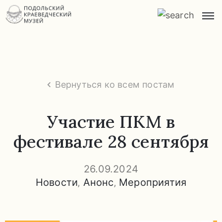
Главная
О
музее
Вернуться ко всем постам
Экспозиции
и
Участие ПКМ в
экскурсии
фестивале 28 сентября
Заказ
экскурсий
26.09.2024
Новости
‚
Анонс
‚
Мероприятия
Прейскурант
услуг
Часто