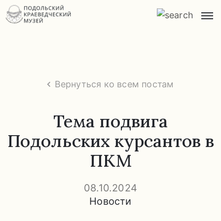
Главная
О
музее
Вернуться ко всем постам
Экспозиции
и
Тема подвига
экскурсии
Подольских курсантов в
Заказ
ПКМ
экскурсий
Прейскурант
08.10.2024
услуг
Новости
Часто