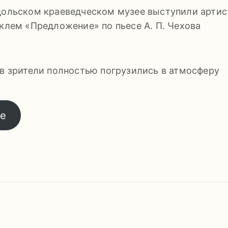
одольском краеведческом музее выступили арти
аклем «Предложение» по пьесе А. П. Чехова
ов зрители полностью погрузились в атмосферу
те