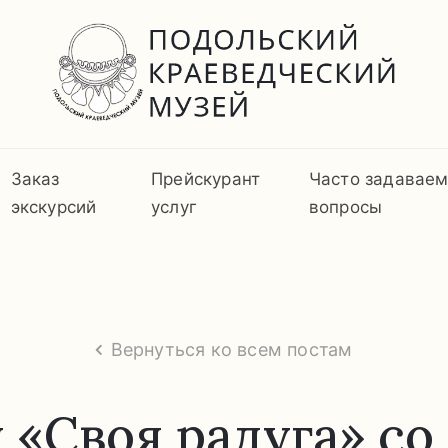
Заказ
Прейскурант
Часто задавае
экскурсий
услуг
вопросы
Вернуться ко всем постам
 «Своя радуга» со