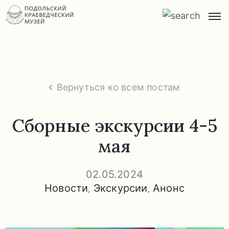
Главная
О
музее
Вернуться ко всем постам
Экспозиции
и
Сборные экскурсии 4-5
экскурсии
мая
Заказ
экскурсий
02.05.2024
Новости
‚
Экскурсии
‚
Анонс
Прейскурант
услуг
Часто