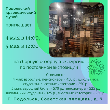
задаваемые
вопросы
Документы
Контакты
8
(4967)
55-