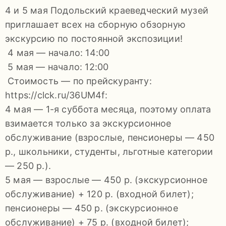
92-
4 и 5 мая Подольский краеведческий музей
34
приглашает всех на сборную обзорную
pdls_mukpmuzey@mosreg.ru
экскурсию по постоянной экспозиции!
4 мая — начало: 14:00
5 мая — начало: 12:00
Стоимость — по прейскуранту:
https://clck.ru/36UM4f:
Заявление
4 мая — 1-я суббота месяца, поэтому оплата
о
взимается только за экскурсионное
конфиденциальности
обслуживание (взрослые, пенсионеры — 450
/
р., школьники, студенты, льготные категории
— 250 р.).
5 мая — взрослые — 450 р. (экскурсионное
обслуживание) + 120 р. (входной билет);
пенсионеры — 450 р. (экскурсионное
обслуживание) + 75 р. (входной билет);