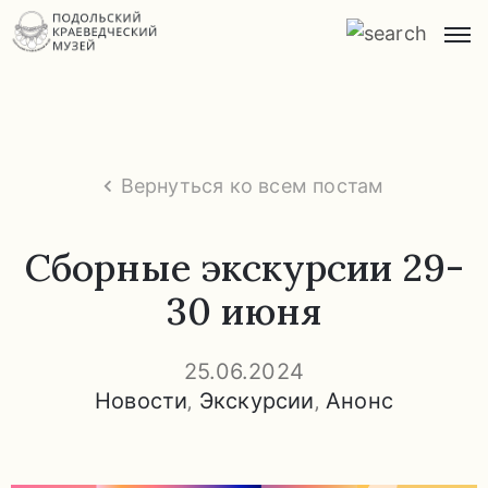
Главная
О
музее
Вернуться ко всем постам
Экспозиции
и
Сборные экскурсии 29-
экскурсии
30 июня
Заказ
экскурсий
25.06.2024
Новости
‚
Экскурсии
‚
Анонс
Прейскурант
услуг
Часто