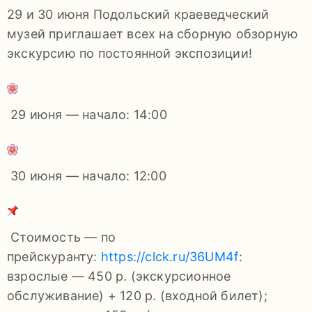
92-
29 и 30 июня Подольский краеведческий
34
музей приглашает всех на сборную обзорную
pdls_mukpmuzey@mosreg.ru
экскурсию по постоянной экспозиции!
29 июня — начало: 14:00
Заявление
о
конфиденциальности
30 июня — начало: 12:00
/
Стоимость — по
прейскуранту:
https://clck.ru/36UM4f
:
взрослые — 450 р. (экскурсионное
обслуживание) + 120 р. (входной билет);