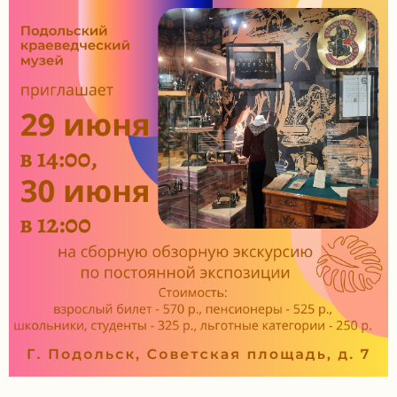
задаваемые
вопросы
Документы
Контакты
8
(4967)
55-