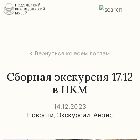
Главная
О
музее
Вернуться ко всем постам
Экспозиции
и
Сборная экскурсия 17.12
экскурсии
в ПКМ
Заказ
экскурсий
14.12.2023
Новости
‚
Экскурсии
‚
Анонс
Прейскурант
услуг
Часто