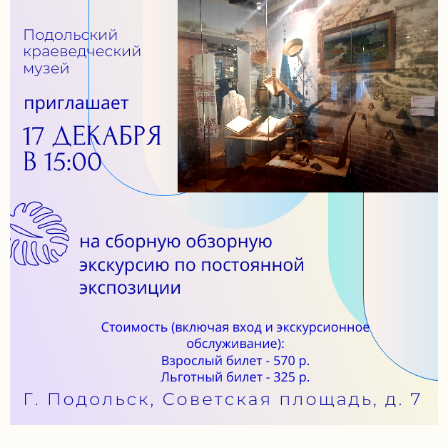
задаваемые
вопросы
Документы
Контакты
8
(4967)
55-