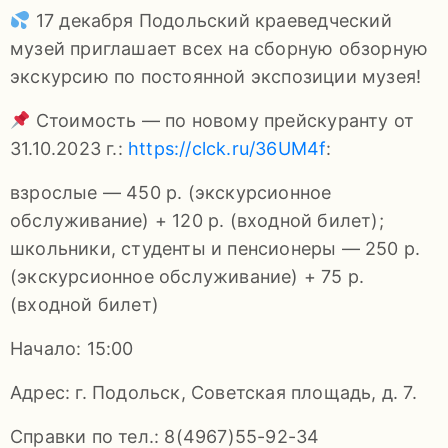
92-
17 декабря Подольский краеведческий
34
музей приглашает всех на сборную обзорную
pdls_mukpmuzey@mosreg.ru
экскурсию по постоянной экспозиции музея!
Стоимость — по новому прейскуранту от
31.10.2023 г.:
https://clck.ru/36UM4f
:
взрослые — 450 р. (экскурсионное
Заявление
обслуживание) + 120 р. (входной билет);
о
школьники, студенты и пенсионеры — 250 р.
конфиденциальности
(экскурсионное обслуживание) + 75 р.
/
(входной билет)
Начало: 15:00
Адрес: г. Подольск, Советская площадь, д. 7.
Справки по тел.: 8(4967)55-92-34