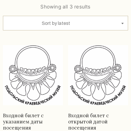
задаваемые
Showing all 3 results
вопросы
Документы
Sort by latest
Контакты
8
Входной билет с
Входной билет с
(4967)
указанием даты
открытой датой
посещения
посещения
55-