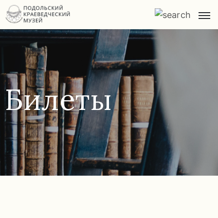
Главная
О
музее
Билеты
Экспозиции
и
экскурсии
Заказ
экскурсий
Прейскурант
услуг
Часто