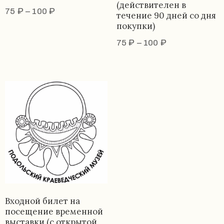
(действителен в
92-
75
₽
–
100
₽
течение 90 дней со дня
34
покупки)
pdls_mukpmuzey@mosreg.ru
75
₽
–
100
₽
Заявление
о
конфиденциальности
/
Входной билет на
посещение временной
выставки (с открытой