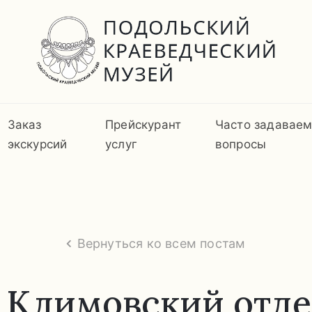
Заказ
Прейскурант
Часто задавае
экскурсий
услуг
вопросы
Вернуться ко всем постам
 Климовский отде