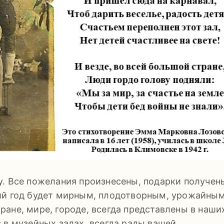
у. Все пожелания произнесены, подарки получен
ий год будет мирным, плодотворным, урожайным
ане, мире, городе, всегда представлены в наши
 в музейных залах, всегда рады вашей