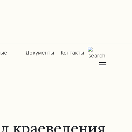
мые
Документы
Контакты
л краеведения