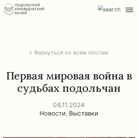
Главная
О
музее
Вернуться ко всем постам
Экспозиции
и
Первая мировая война в
экскурсии
судьбах подольчан
Заказ
экскурсий
06.11.2024
Новости
‚
Выставки
Прейскурант
услуг
Часто