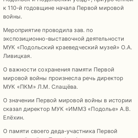
92-
к 110-й годовщине начала Первой мировой
34
войны.
pdls_mukpmuzey@mosreg.ru
Мероприятие проводила зав. по
экспозиционно-выставочной деятельности
МУК «Подольский краеведческий музей» О.А.
Ливицкая.
Заявление
о
О важности сохранения памяти Первой
конфиденциальности
мировой войны произнесла речь директор
/
МУК «ПКМ» Л.М. Слащёва.
О значении Первой мировой войны в истории
сказал директор МУК «ИММЗ «Подолье» А.В.
Елёхин.
О памяти своего деда-участника Первой