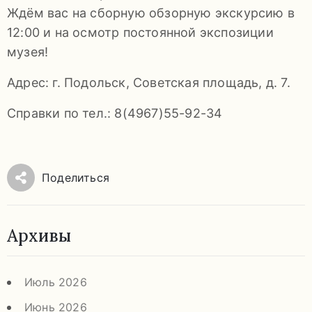
92-
Ждём вас на сборную обзорную экскурсию в
34
12:00 и на осмотр постоянной экспозиции
pdls_mukpmuzey@mosreg.ru
музея!
Адрес: г. Подольск, Советская площадь, д. 7.
Справки по тел.: 8(4967)55-92-34
Заявление
о
конфиденциальности
Поделиться
/
Архивы
Июль 2026
Июнь 2026