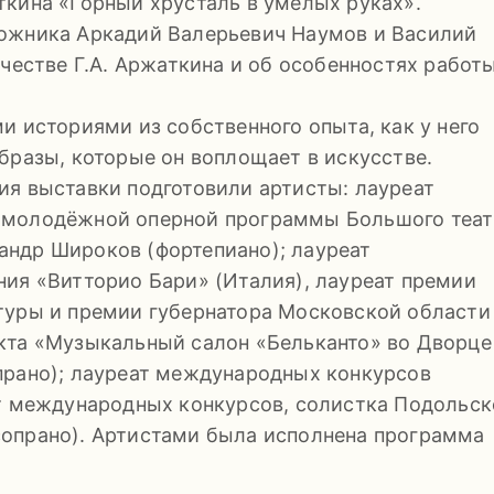
ткина «Горный хрусталь в умелых руках».
ожника Аркадий Валерьевич Наумов и Василий
честве Г.А. Аржаткина и об особенностях работы
и историями из собственного опыта, как у него
бразы, которые он воплощает в искусстве.
ия выставки подготовили артисты: лауреат
 молодёжной оперной программы Большого теат
ндр Широков (фортепиано); лауреат
ния «Витторио Бари» (Италия), лауреат премии
туры и премии губернатора Московской области
кта «Музыкальный салон «Бельканто» во Дворце
прано); лауреат международных конкурсов
ат международных конкурсов, солистка Подольс
опрано). Артистами была исполнена программа