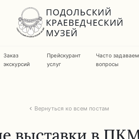
Заказ
Прейскурант
Часто задавае
экскурсий
услуг
вопросы
Вернуться ко всем постам
е выставки в ПКМ: