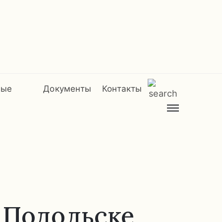
мые
Документы
Контакты
в Подольске