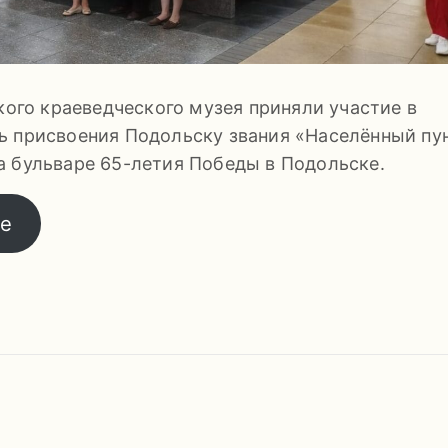
кого краеведческого музея приняли участие в
ь присвоения Подольску звания «Населённый пу
а бульваре 65-летия Победы в Подольске.
те