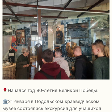
задаваемые
вопросы
Документы
Контакты
Начался год 80-летия Великой Победы.
8
🏛21 января в Подольском краеведческом
(4967)
музее состоялась экскурсия для учащихся
55-