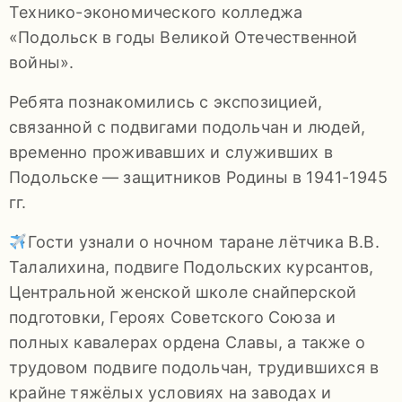
Технико-экономического колледжа
92-
«Подольск в годы Великой Отечественной
34
войны».
pdls_mukpmuzey@mosreg.ru
Ребята познакомились с экспозицией,
связанной с подвигами подольчан и людей,
временно проживавших и служивших в
Заявление
Подольске — защитников Родины в 1941-1945
о
гг.
конфиденциальности
Гости узнали о ночном таране лётчика В.В.
/
Талалихина, подвиге Подольских курсантов,
Центральной женской школе снайперской
подготовки, Героях Советского Союза и
полных кавалерах ордена Славы, а также о
трудовом подвиге подольчан, трудившихся в
крайне тяжёлых условиях на заводах и