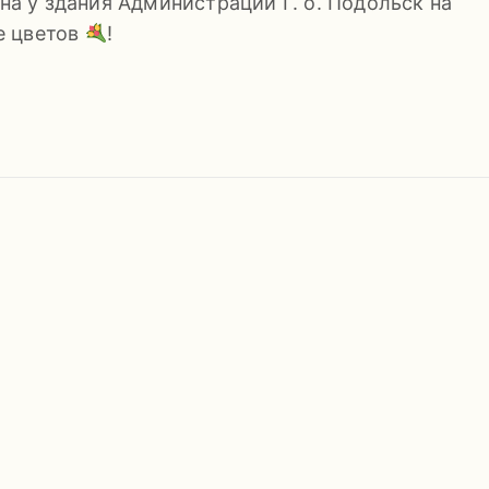
ина у здания Администрации Г. о. Подольск на
е цветов
!