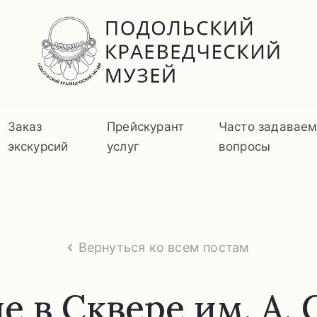
Заказ
Прейскурант
Часто задавае
экскурсий
услуг
вопросы
Вернуться ко всем постам
 в Сквере им. А. 