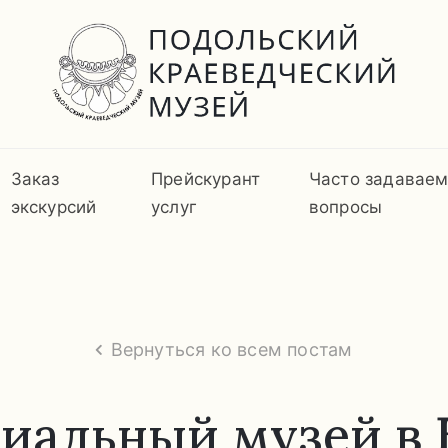
Заказ
Прейскурант
Часто задавае
экскурсий
услуг
вопросы
Вернуться ко всем постам
иальный музей в 