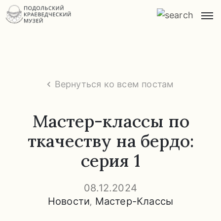
Главная
О
музее
Вернуться ко всем постам
Экспозиции
и
Мастер-классы по
экскурсии
ткачеству на бердо:
Заказ
серия 1
экскурсий
Прейскурант
08.12.2024
услуг
Новости
‚
Мастер-Классы
Часто