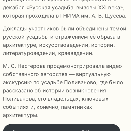
92-
декабря «Русская усадьба: вызовы XXI века»,
34
которая проходила в ГНИМА им. А. В. Щусева.
pdls_mukpmuzey@mosreg.ru
Доклады участников были объединены темой
русской усадьбы и отражением её образа в
архитектуре, искусствоведении, истории,
литературоведении, краеведении.
Заявление
о
М. С. Нестерова продемонстрировала видео
конфиденциальности
собственного авторства — виртуальную
/
экскурсию по усадьбе Поливаново, где было
рассказано об истории возникновения
Поливанова, его владельцах, ключевых
событиях и, конечно, памятниках
архитектуры.