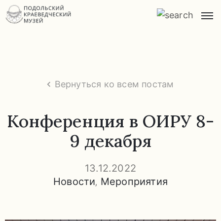
Главная
О
музее
Вернуться ко всем постам
Экспозиции
и
Конференция в ОИРУ 8-
экскурсии
9 декабря
Заказ
экскурсий
13.12.2022
Новости
‚
Мероприятия
Прейскурант
услуг
Часто