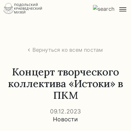
Главная
О
музее
Вернуться ко всем постам
Экспозиции
и
Концерт творческого
экскурсии
коллектива «Истоки» в
Заказ
ПКМ
экскурсий
Прейскурант
09.12.2023
услуг
Новости
Часто