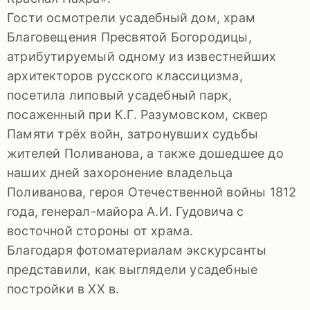
92-
Гости осмотрели усадебный дом, храм
34
Благовещения Пресвятой Богородицы,
pdls_mukpmuzey@mosreg.ru
атрибутируемый одному из известнейших
архитекторов русского классицизма,
посетила липовый усадебный парк,
посаженный при К.Г. Разумовском, сквер
Заявление
Памяти трёх войн, затронувших судьбы
жителей Поливанова, а также дошедшее до
о
наших дней захоронение владельца
конфиденциальности
Поливанова, героя Отечественной войны 1812
/
года, генерал-майора А.И. Гудовича с
восточной стороны от храма.
Благодаря фотоматериалам экскурсанты
представили, как выглядели усадебные
постройки в XX в.