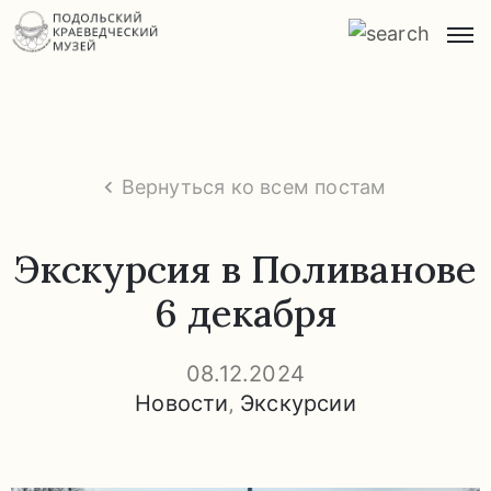
Главная
О
музее
Вернуться ко всем постам
Экспозиции
и
Экскурсия в Поливанове
экскурсии
6 декабря
Заказ
экскурсий
08.12.2024
Новости
‚
Экскурсии
Прейскурант
услуг
Часто