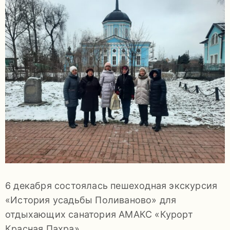
задаваемые
вопросы
Документы
Контакты
6 декабря состоялась пешеходная экскурсия
8
«История усадьбы Поливаново» для
(4967)
отдыхающих санатория АМАКС «Курорт
55-
Красная Пахра».