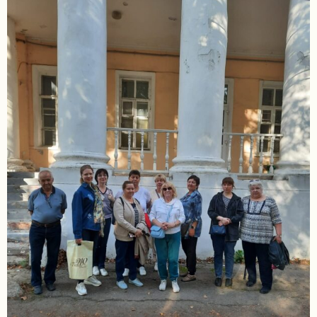
задаваемые
вопросы
Документы
Контакты
8
(4967)
55-