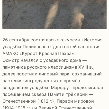
92-
34
pdls_mukpmuzey@mosreg.ru
26 сентября состоялась экскурсия «История
усадьбы Поливаново» для гостей санатория
Заявление
АМАКС «Курорт Красная Пахра».
о
Осмотр начался с усадебного дома —
конфиденциальности
памятника русского классицизма XVIII в.,
/
далее посетили липовый парк, сохранивший
растения-интродуценты со времён
владельцев усадьбы. Маршрут продолжился
посещением сквера Памяти трёх войн —
Отечественной (1812 г.), Первой мировой
(1914-1918 гг.) и Великой Отечественной