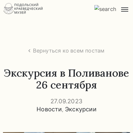
Главная
О
музее
Вернуться ко всем постам
Экспозиции
и
Экскурсия в Поливанове
экскурсии
26 сентября
Заказ
экскурсий
27.09.2023
Новости
‚
Экскурсии
Прейскурант
услуг
Часто