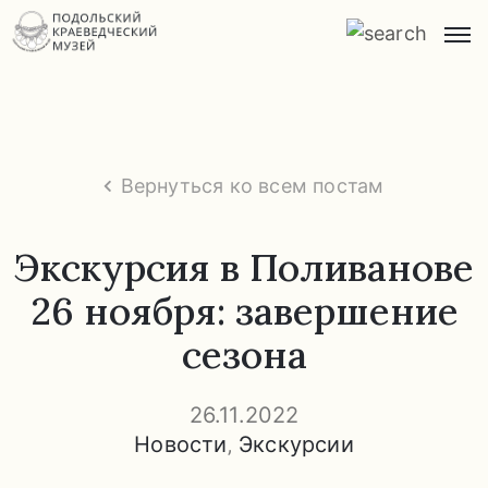
Главная
О
музее
Вернуться ко всем постам
Экспозиции
и
Экскурсия в Поливанове
экскурсии
26 ноября: завершение
Заказ
сезона
экскурсий
Прейскурант
26.11.2022
услуг
Новости
‚
Экскурсии
Часто