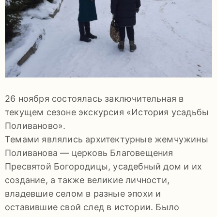
92-
34
pdls_mukpmuzey@mosreg.ru
Заявление
26 ноября состоялась заключительная в
о
текущем сезоне экскурсия «История усадьбы
конфиденциальности
Поливаново».
/
Темами являлись архитектурные жемчужины
Поливанова — церковь Благовещения
Пресвятой Богородицы, усадебный дом и их
создание, а также великие личности,
владевшие селом в разные эпохи и
оставившие свой след в истории. Было