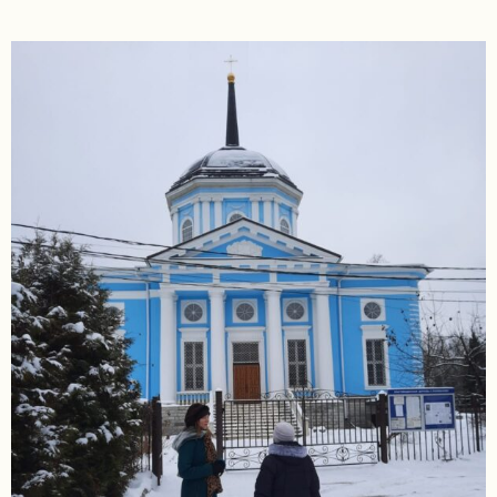
задаваемые
вопросы
Документы
Контакты
8
(4967)
55-