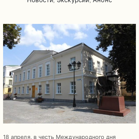
Новости
‚
Экскурсии
‚
Анонс
задаваемые
вопросы
Документы
Контакты
8
(4967)
55-
18 апреля, в честь Международного дня