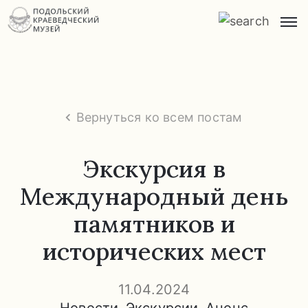
Главная
О
музее
Вернуться ко всем постам
Экспозиции
и
Экскурсия в
экскурсии
Международный день
Заказ
памятников и
экскурсий
исторических мест
Прейскурант
услуг
11.04.2024
Часто