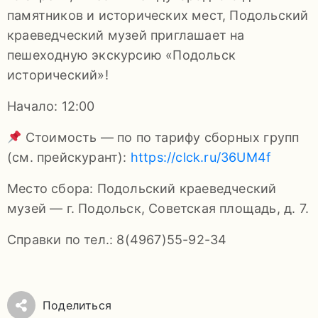
92-
памятников и исторических мест, Подольский
34
краеведческий музей приглашает на
pdls_mukpmuzey@mosreg.ru
пешеходную экскурсию «Подольск
исторический»!
Начало: 12:00
Заявление
Стоимость — по по тарифу сборных групп
(см. прейскурант):
https://clck.ru/36UM4f
о
конфиденциальности
Место сбора: Подольский краеведческий
/
музей — г. Подольск, Советская площадь, д. 7.
Справки по тел.: 8(4967)55-92-34
Поделиться