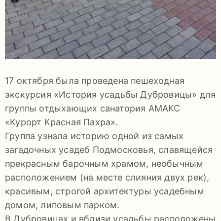
92-
34
pdls_mukpmuzey@mosreg.ru
17 октября была проведена пешеходная
экскурсия «История усадьбы Дубровицы» для
Заявление
группы отдыхающих санатория АМАКС
о
«Курорт Красная Пахра».
конфиденциальности
Группа узнала историю одной из самых
/
загадочных усадеб Подмосковья, славящейся
прекрасным барочным храмом, необычным
расположением (на месте слияния двух рек),
красивым, строгой архитектуры усадебным
домом, липовым парком.
В Дубровицах и вблизи усадьбы расположены