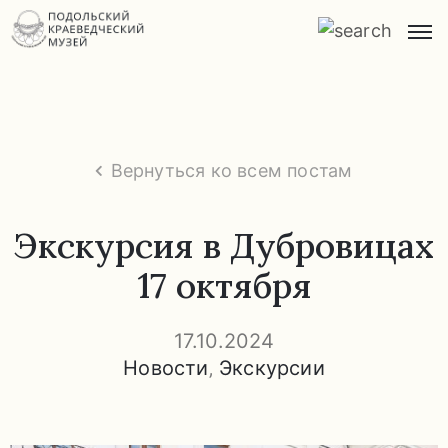
Главная
О
музее
Вернуться ко всем постам
Экспозиции
и
Экскурсия в Дубровицах
экскурсии
17 октября
Заказ
экскурсий
17.10.2024
Новости
‚
Экскурсии
Прейскурант
услуг
Часто