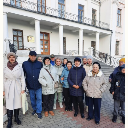
задаваемые
вопросы
Документы
Контакты
8
(4967)
55-