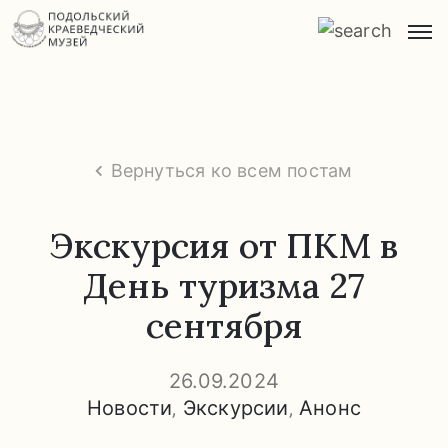
Главная
О
музее
Вернуться ко всем постам
Экспозиции
и
Экскурсия от ПКМ в
экскурсии
День туризма 27
Заказ
сентября
экскурсий
Прейскурант
26.09.2024
услуг
Новости
‚
Экскурсии
‚
Анонс
Часто