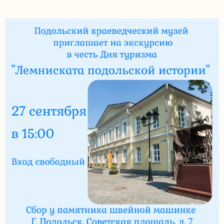
задаваемые
вопросы
Документы
Контакты
8
(4967)
55-