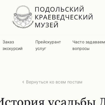
Заказ
Прейскурант
Часто задавае
экскурсий
услуг
вопросы
Вернуться ко всем постам
История усадьбы 