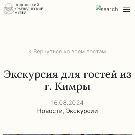
Главная
О
музее
Вернуться ко всем постам
Экспозиции
и
Экскурсия для гостей из
экскурсии
г. Кимры
Заказ
экскурсий
16.08.2024
Новости
‚
Экскурсии
Прейскурант
услуг
Часто