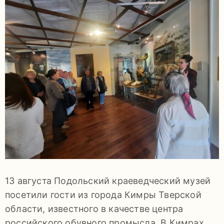
задаваемые
вопросы
Документы
Контакты
13 августа Подольский краеведческий музей
8
посетили гости из города Кимры Тверской
(4967)
области, известного в качестве центра
55-
российского обувного промысла. В Кимрах