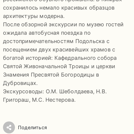
92-
сохранилось немало красивых образцов
34
архитектуры модерна.
pdls_mukpmuzey@mosreg.ru
После обзорной экскурсии по музею гостей
ожидала автобусная поездка по
достопримечательностям Подольска с
посещением двух красивейших храмов с
Заявление
богатой историей: Кафедрального собора
Святой Живоначальной Троицы и церкви
о
Знамения Пресвятой Богородицы в
конфиденциальности
Дубровицах.
/
Экскурсоводы: О.М. Шеболдаева, Н.В.
Григораш, М.С. Нестерова.
Поделиться