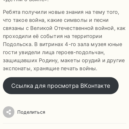
92-
Ребята получили новые знания на тему того,
34
что такое война, какие символы и песни
pdls_mukpmuzey@mosreg.ru
связаны с Великой Отечественной войной, как
проходили её события на территории
Подольска. В витринах 4-го зала музея юные
гости увидели лица героев-подольчан,
Заявление
защищавших Родину, макеты орудий и другие
о
экспонаты, хранящие печать войны.
конфиденциальности
/
Ссылка для просмотра ВКонтакте
Поделиться