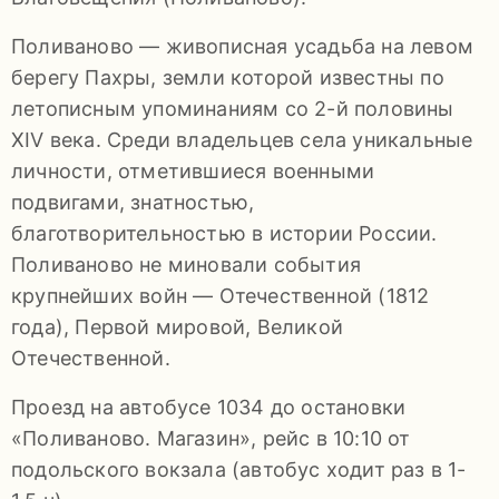
92-
Поливаново — живописная усадьба на левом
34
берегу Пахры, земли которой известны по
pdls_mukpmuzey@mosreg.ru
летописным упоминаниям со 2-й половины
XIV века. Среди владельцев села уникальные
личности, отметившиеся военными
подвигами, знатностью,
Заявление
благотворительностью в истории России.
о
Поливаново не миновали события
конфиденциальности
крупнейших войн — Отечественной (1812
/
года), Первой мировой, Великой
Отечественной.
Проезд на автобусе 1034 до остановки
«Поливаново. Магазин», рейс в 10:10 от
подольского вокзала (автобус ходит раз в 1-