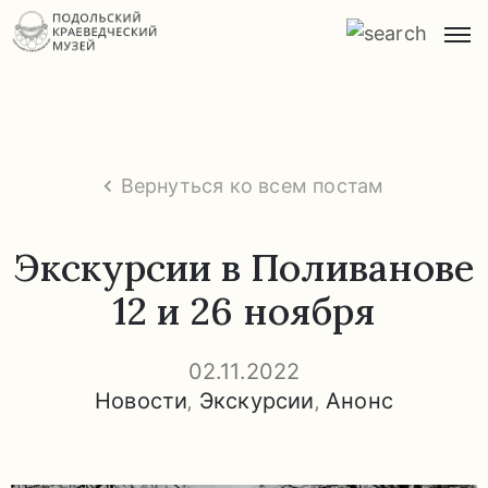
Главная
О
музее
Вернуться ко всем постам
Экспозиции
и
Экскурсии в Поливанове
экскурсии
12 и 26 ноября
Заказ
экскурсий
02.11.2022
Новости
‚
Экскурсии
‚
Анонс
Прейскурант
услуг
Часто