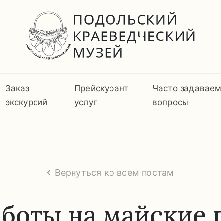
Заказ
Прейскурант
Часто задавае
экскурсий
услуг
вопросы
Вернуться ко всем постам
аботы на майские 