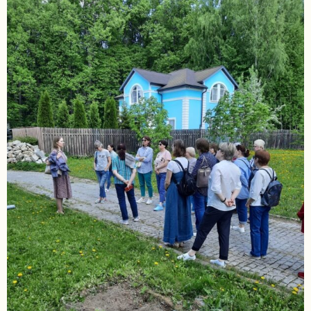
задаваемые
вопросы
Документы
Контакты
8
(4967)
55-