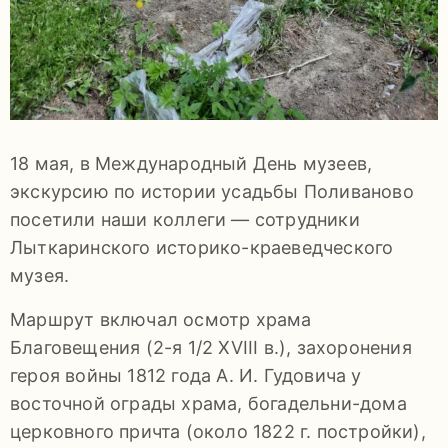
92-
34
pdls_mukpmuzey@mosreg.ru
18 мая, в Международный День музеев,
экскурсию по истории усадьбы Поливаново
Заявление
посетили наши коллеги — сотрудники
о
Лыткаринского историко-краеведческого
конфиденциальности
музея.
/
Маршрут включал осмотр храма
Благовещения (2-я 1/2 XVIII в.), захоронения
героя войны 1812 года А. И. Гудовича у
восточной ограды храма, богадельни-дома
церковного причта (около 1822 г. постройки),