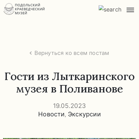
Главная
О
музее
Вернуться ко всем постам
Экспозиции
и
Гости из Лыткаринского
экскурсии
музея в Поливанове
Заказ
экскурсий
19.05.2023
Новости
‚
Экскурсии
Прейскурант
услуг
Часто