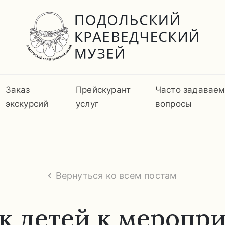
Заказ
Прейскурант
Часто задавае
экскурсий
услуг
вопросы
Вернуться ко всем постам
к детей к меропр