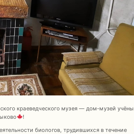
кого краеведческого музея — дом-музей учёны
Быково
!
еятельности биологов, трудившихся в течение