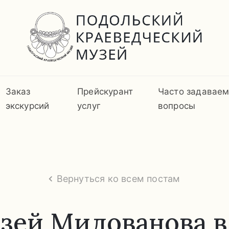
Заказ
Прейскурант
Часто задавае
экскурсий
услуг
вопросы
Вернуться ко всем постам
зей Милованова в