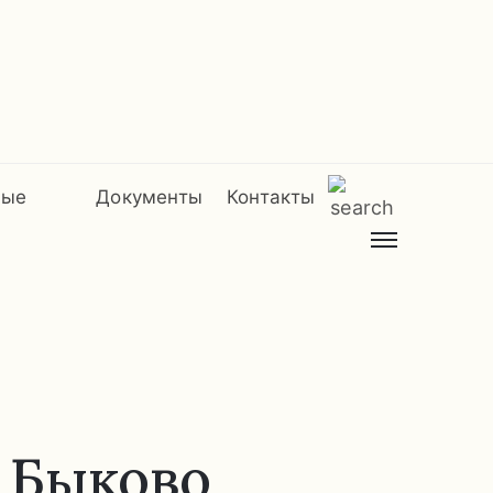
мые
Документы
Контакты
 Быково