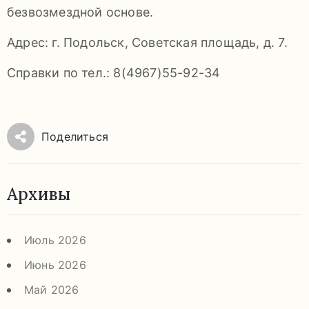
безвозмездной основе.
92-
34
Адрес: г. Подольск, Советская площадь, д. 7.
pdls_mukpmuzey@mosreg.ru
Справки по тел.: 8(4967)55-92-34
Заявление
Поделиться
о
конфиденциальности
Архивы
/
Июль 2026
Июнь 2026
Май 2026