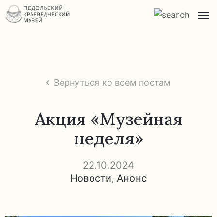
Главная
О
музее
Вернуться ко всем постам
Экспозиции
и
Акция «Музейная
экскурсии
неделя»
Заказ
экскурсий
22.10.2024
Новости
‚
Анонс
Прейскурант
услуг
Часто