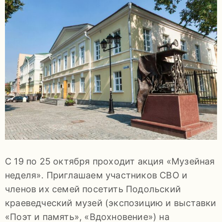
задаваемые
вопросы
Документы
Контакты
С 19 по 25 октября проходит акция «Музейная
неделя». Приглашаем участников СВО и
членов их семей посетить Подольский
8
краеведческий музей (экспозицию и выставки
(4967)
«Поэт и память», «Вдохновение») на
55-