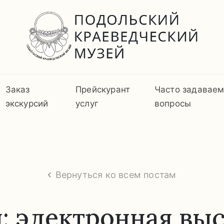
Заказ
Прейскурант
Часто задавае
экскурсий
услуг
вопросы
Вернуться ко всем постам
н: электронная вы