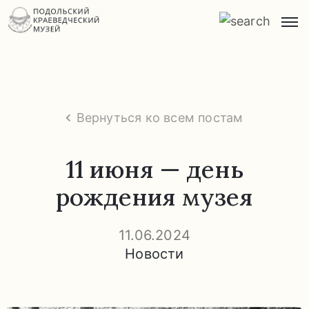
Главная
О
музее
Вернуться ко всем постам
Экспозиции
и
11 июня — день
экскурсии
рождения музея
Заказ
экскурсий
11.06.2024
Новости
Прейскурант
услуг
Часто