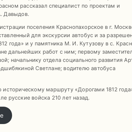
Красном рассказал специалист по проектам и
. Давыдов.
страции поселения Краснопахорское в г. Москв
тавленный для экскурсии автобус и за разреше
2 года» и у памятника М. И. Кутузову в с. Крас
лане дальнейших работ с ним; первому заместите
й; начальнику отдела социального развития Ар
одшибякиной Светлане; водителю автобуса
о историческому маршруту «Дорогами 1812 года
е русские войска 210 лет назад.
те