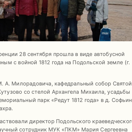
ренции 28 сентября прошла в виде автобусной
ым с войной 1812 года на Подольской земле (г. 
М. А. Милорадовича, кафедральный собор Святой
тузово со стелой Архангела Михаила, усадьбы
мориальный парк «Редут 1812 года» в д. Софьин
ахра.
частвовали директор Подольского краеведческог
аучный сотрудник МУК «ПКМ» Мария Сергеевна